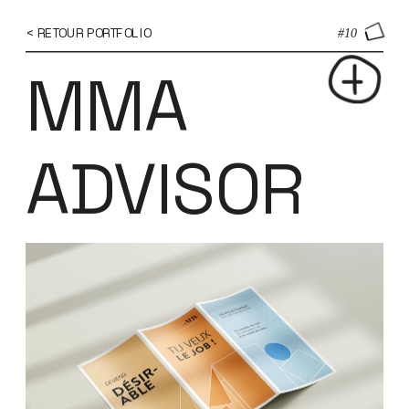
...
...
< RETOUR PORTFOLIO
#10
MMA 
ADVISOR