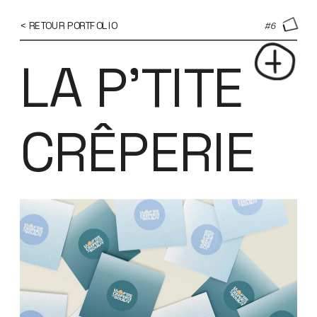
...
...
< RETOUR PORTFOLIO
#6
LA P'TITE 
CRÊPERIE