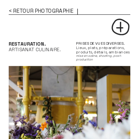
...
...
< RETOUR PHOTOGRAPHIE
RESTAURATION. 
PRISES DE VUES DIVERSES. 
L
ieux, plats, préparations, 
ARTISANAT CULINAIRE.
produits, détails, ambiances
mise en scène, shooting, post-
production